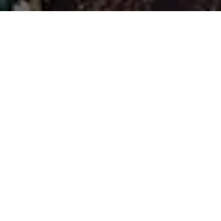
Dan diantara tanda–tanda kekuasaan-Nya ialah ciptaan-
Nya untukmu pasangan hidup dari jenismu sendiri,
supaya kamu mendapatkan ketenangan hati dan
dijadikan-Nya kasih sayang diantara kamu.
Sesungguhnya yang demikian menjadi tanda-tanda
kebesaran-Nya bagi orang–orang yang berfikir.
QS. AR RUM : 21
بِسْمِ اللَّهِ الرَّحْمَنِ الرَّحِيم