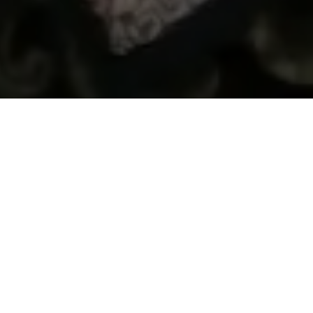
Wahai pasangan suami-istri, semoga kalian tetap bersatu
dan tidak pernah terpisahkan. Semoga kalian mencapai
hidup penuh kebahagiaan, tinggal di rumah yang penuh
kegembiraan bersama seluruh keturunanmu.
RG VEDA X.85.42.