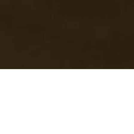
Dan diantara tanda–tanda kekuasaan-Nya ialah ciptaan-
Nya untukmu pasangan hidup dari jenismu sendiri, supaya
kamu mendapatkan ketenangan hati dan dijadikan-Nya