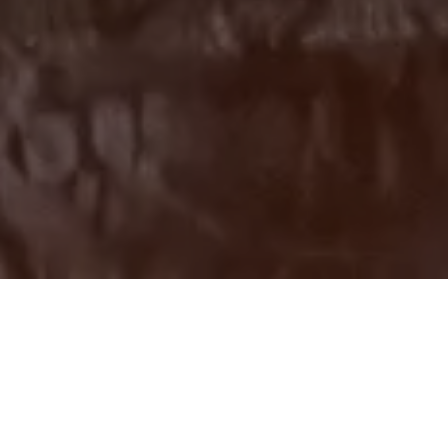
Mepandes (Potong Gigi)
CYNTIA, YUNI, ARY
KEDONGANAN | 24 Januari 2024
OM SWASTYASTU
Atas Asung Kertha Wara Nugraha Ida Sang Hyang Widhi
Wasa/Tuhan Yang Maha Esa kami bermaksud mengundang
Bapak/Ibu/Saudara/i pada Upacara Manusa Yadnya