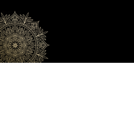
Damara & Dinda
SANUR | 17 Mei 2024
OM SWASTYASTU
Atas Asung Kertha Wara Nugraha Ida Sang Hyang Widhi
Wasa/Tuhan Yang Maha Esa kami bermaksud mengundang
Bapak/Ibu/Saudara/i pada Upacara Manusa Yadnya
Pawiwahan (Pernikahan) dan Mepandes (Potong Gigi) kami.