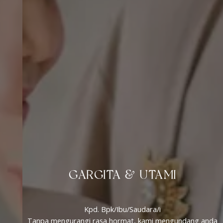
GARGITA & UTAMI
Kpd. Bpk/Ibu/Saudara/i
Tanpa mengurangi rasa hormat, kami mengundang anda