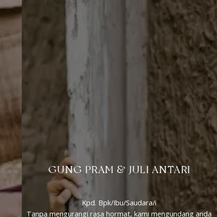
GUNG PRAM & JULI ANTARI
Kpd. Bpk/Ibu/Saudara/i
Tanpa mengurangi rasa hormat, kami mengundang anda