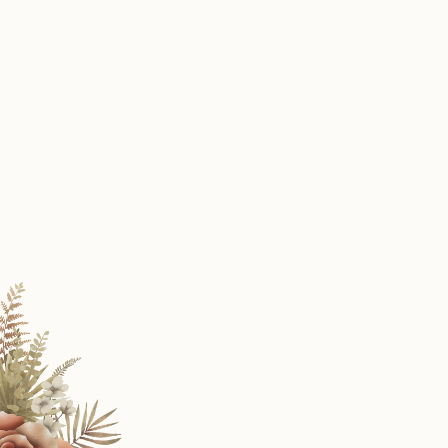
The Wedding of
Gus Alit & Puput
PEMUTERAN | 4 November 2024