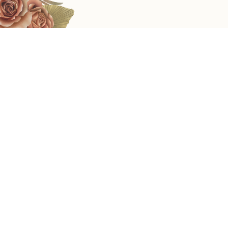
OM SWASTYASTU
Atas Asung Kertha Wara Nugraha Ida Sang Hyang Widhi
Wasa/Tuhan Yang Maha Esa kami bermaksud mengundang
Bapak/Ibu/Saudara/i pada Upacara Manusa Yadnya
Pawiwahan (Pernikahan) kami.