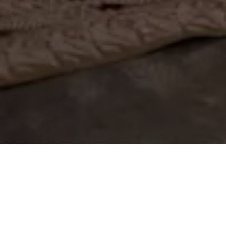
The Wedding of
Gus Eka & Indah
GIANYAR | 11 September 2024
OM SWASTYASTU
Atas Asung Kertha Wara Nugraha Ida Sang Hyang Widhi
Wasa/Tuhan Yang Maha Esa kami bermaksud mengundang
Bapak/Ibu/Saudara/i pada Upacara Manusa Yadnya