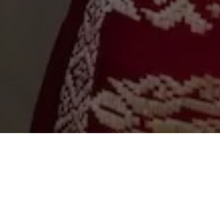
Mang Suka
&
Dewi
BULELENG | 12 Juli 2024
OM SWASTYASTU
Atas Asung Kertha Wara Nugraha Ida Sang Hyang Widhi
Wasa/Tuhan Yang Maha Esa kami bermaksud mengundang
Bapak/Ibu/Saudara/i pada Upacara Manusa Yadnya