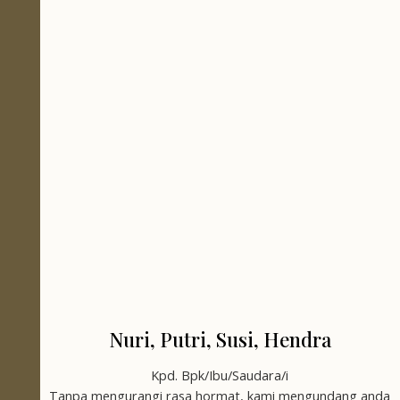
Mepandes (Potong Gigi)
Nuri, Putri, Susi, Hendra
Nuri, Putri,
Kpd. Bpk/Ibu/Saudara/i
Tanpa mengurangi rasa hormat, kami mengundang anda