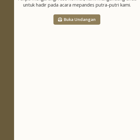
Susi, Hendra
untuk hadir pada acara mepandes putra-putri kami.
MENGWI | 11 April 2024
Buka Undangan