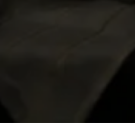
The Wedding of
Prabu & Lisa
DENPASAR | 20 September 2024