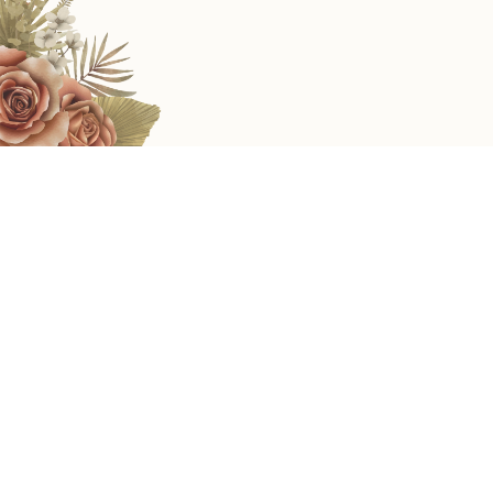
OM SWASTYASTU
Atas Asung Kertha Wara Nugraha Ida Sang Hyang Widhi
Wasa/Tuhan Yang Maha Esa kami bermaksud mengundang
Bapak/Ibu/Saudara/i pada Upacara Manusa Yadnya
Pawiwahan (Pernikahan) kami.