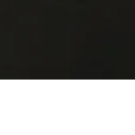
Undangan Mepandes
Rista & Riki
TABANAN | 13 November 2024
Om Hyang Widhi Wasa, semoga hamba mendapat