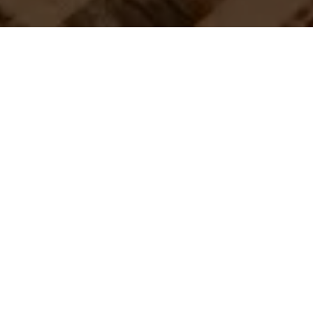
Wahai pasangan suami-istri, semoga kalian tetap bersatu
dan tidak pernah terpisahkan. Semoga kalian mencapai
hidup penuh kebahagiaan, tinggal di rumah yang penuh
kegembiraan bersama seluruh keturunanmu.
RG VEDA X.85.42.