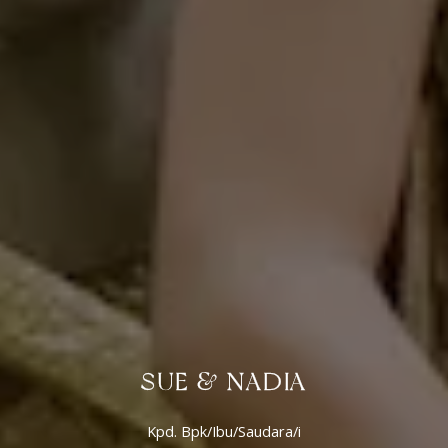
SUE & NADIA
Kpd. Bpk/Ibu/Saudara/i