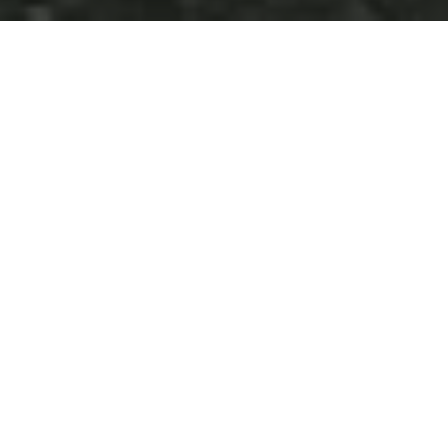
Wahai pasangan suami-istri, semoga kalian tetap bersatu
dan tidak pernah terpisahkan. Semoga kalian mencapai
hidup penuh kebahagiaan, tinggal di rumah yang penuh
kegembiraan bersama seluruh keturunanmu.
RG VEDA X.85.42.