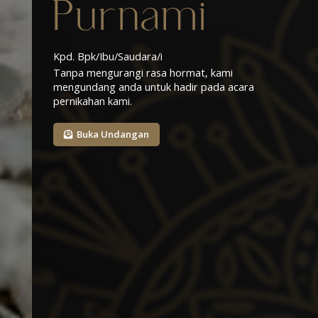
Purnami
KARANGASEM | 12 Juli 2024
Pernikahan yang hebat bukanlah ketika ‘pasangan
Kpd. Bpk/Ibu/Saudara/i
sempurna’ bersatu. Tapi disaat pasangan yang tidak
Tanpa mengurangi rasa hormat, kami
sempurna belajar untuk menikmati perbedaan mereka.
mengundang anda untuk hadir pada acara
pernikahan kami.
Buka Undangan