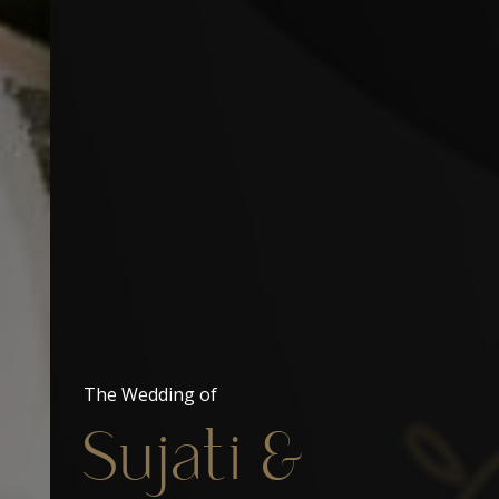
The Wedding of
Sujati &
The Wedding of
Sujati &
Purnami