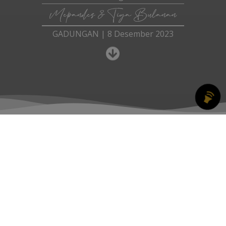
Mepandes & Tiga Bulanan
GADUNGAN | 8 Desember 2023
OM SWASTYASTU
Atas Asung Kertha Wara Nugraha Ida Sang Hyang Widhi
Wasa/Tuhan Yang Maha Esa kami bermaksud mengundang
Bapak/Ibu/Saudara/i pada Upacara Manusa Yadnya
Mepandes (Potong Gigi) dan Tiga Bulanan kami.