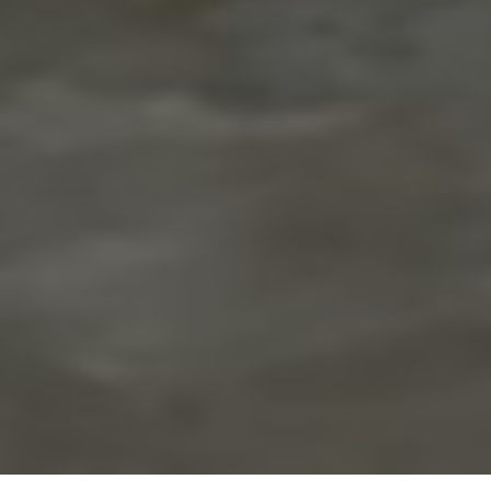
The Wedding of
Weda & Mega
TABANAN | 9 Agustus 2024