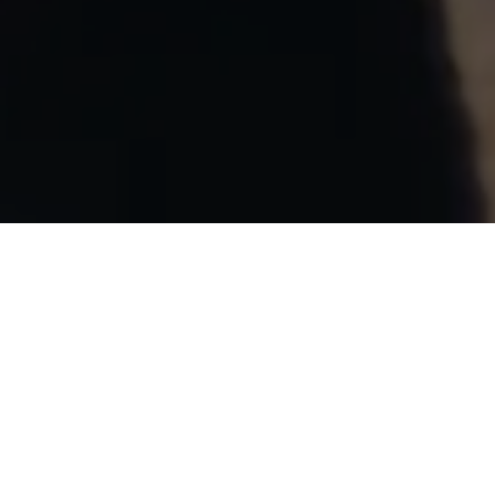
WIDIARI
SEMPIDI | 25 November 2024
Wahai pasangan suami-istri, semoga kalian tetap bersatu
dan tidak pernah terpisahkan. Semoga kalian mencapai
hidup penuh kebahagiaan, tinggal di rumah yang penuh