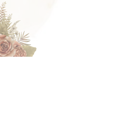
OM SWASTYASTU
Atas Asung Kertha Wara Nugraha Ida Sang Hyang Widhi
Wasa/Tuhan Yang Maha Esa kami bermaksud mengundang
Bapak/Ibu/Saudara/i pada Upacara Atma Wedana dan
Upacara Manusa Yadnya Potong Gigi putra-putri kami.
Yosa