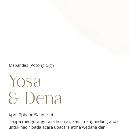
Mepandes (Potong Gigi)
Yosa
Mepandes (Potong Gigi)
& Dena
Yosa
& Dena
ABIANSEMAL | 30 November 2024
Dengan ini (Yadnya), kami berbakti kepada Hyang Widhi dan
Kpd. Bpk/Ibu/Saudara/i
dengan ini pula Hyang Widhi memelihara dan mengasihi kamu.
Tanpa mengurangi rasa hormat, kami mengundang anda
Dengan saling memelihara satu sama lain, kamu akan mencapai
untuk hadir pada acara upacara atma wedana dan