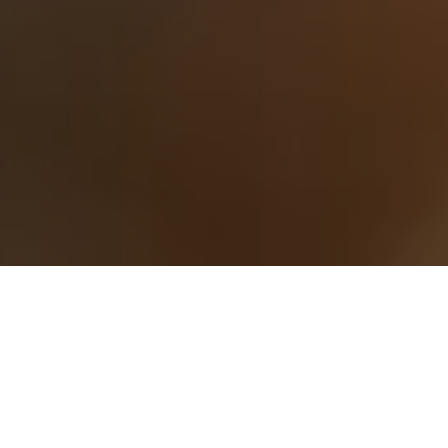
The Wedding of
Yuda & Janny
DENPASAR | 7 Januari 2024
Wahai pasangan suami-istri, semoga kalian tetap
bersatu dan tidak pernah terpisahkan. Semoga kalian
mencapai hidup penuh kebahagiaan, tinggal di rumah
yang penuh kegembiraan bersama seluruh
keturunanmu.